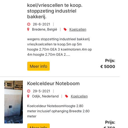
koel/vriescellen te koop.
stoppzeting industriel
bakkerij.
26-6-2021
Bredene, België
Koelcellen
wegens stopzetting industrieel bakkerij
vries/koelcellen te koop.5m op 5m
hoogte 2.70m GEA 3 koelmotoren.4m op
4m hoogte 2.70m GEA 2.....
Prijs:
Meer info
€ 5000
Koelceldeur Noteboom
29-5-2021
Odijk, Nederland
Koelcellen
Koelceldeur NoteboomHoogte 2.80
meter inclusief ophanging Breedte 2.60
meter
Prijs:
Meer info