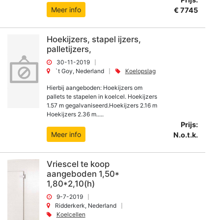
Meer info
€ 7745
Hoekijzers, stapel ijzers,
palletijzers,
30-11-2019
`t Goy, Nederland
Koelopslag
Hierbij aangeboden: Hoekijzers om
pallets te stapelen in koelcel. Hoekijzers
1.57 m gegalvaniseerd.Hoekijzers 2.16 m
Hoekijzers 2.36 m.....
Prijs:
Meer info
N.o.t.k.
Vriescel te koop
aangeboden 1,50*
1,80*2,10(h)
9-7-2019
Ridderkerk, Nederland
Koelcellen