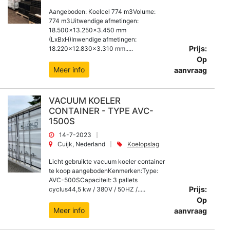
Aangeboden: Koelcel 774 m3Volume:
774 m3Uitwendige afmetingen:
18.500x13.250x3.450 mm
(LxBxH)Inwendige afmetingen:
Prijs:
18.220x12.830x3.310 mm.....
Op
Meer info
aanvraag
VACUUM KOELER
CONTAINER - TYPE AVC-
1500S
14-7-2023
Cuijk, Nederland
Koelopslag
Licht gebruikte vacuum koeler container
te koop aangebodenKenmerken:Type:
AVC-500SCapaciteit: 3 pallets
Prijs:
cyclus44,5 kw / 380V / 50HZ /.....
Op
Meer info
aanvraag