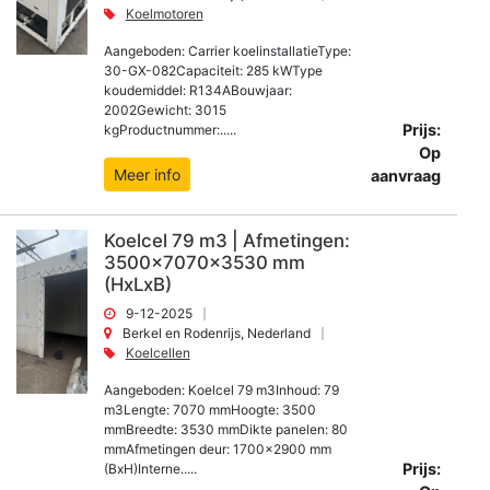
Koelmotoren
Aangeboden: Carrier koelinstallatieType:
30-GX-082Capaciteit: 285 kWType
koudemiddel: R134ABouwjaar:
2002Gewicht: 3015
Prijs:
kgProductnummer:.....
Op
Meer info
aanvraag
Koelcel 79 m3 | Afmetingen:
3500x7070x3530 mm
(HxLxB)
9-12-2025
Berkel en Rodenrijs, Nederland
Koelcellen
Aangeboden: Koelcel 79 m3Inhoud: 79
m3Lengte: 7070 mmHoogte: 3500
mmBreedte: 3530 mmDikte panelen: 80
mmAfmetingen deur: 1700x2900 mm
Prijs:
(BxH)Interne.....