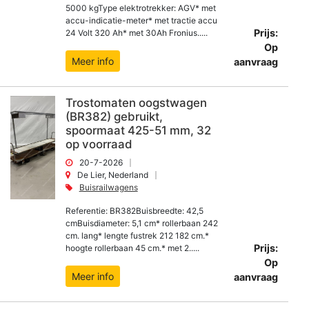
5000 kgType elektrotrekker: AGV* met
accu-indicatie-meter* met tractie accu
Prijs:
24 Volt 320 Ah* met 30Ah Fronius.....
Op
Meer info
aanvraag
Trostomaten oogstwagen
(BR382) gebruikt,
spoormaat 425-51 mm, 32
op voorraad
20-7-2026
De Lier, Nederland
Buisrailwagens
Referentie: BR382Buisbreedte: 42,5
cmBuisdiameter: 5,1 cm* rollerbaan 242
cm. lang* lengte fustrek 212 182 cm.*
Prijs:
hoogte rollerbaan 45 cm.* met 2.....
Op
Meer info
aanvraag