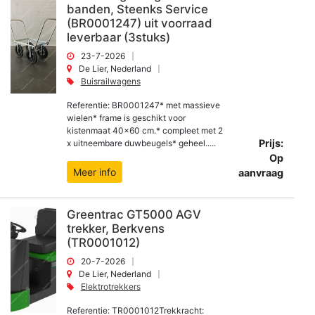
banden, Steenks Service
(BR0001247) uit voorraad
leverbaar (3stuks)
23-7-2026
De Lier, Nederland
Buisrailwagens
Referentie: BR0001247* met massieve
wielen* frame is geschikt voor
kistenmaat 40x60 cm.* compleet met 2
Prijs:
x uitneembare duwbeugels* geheel.....
Op
Meer info
aanvraag
Greentrac GT5000 AGV
trekker, Berkvens
(TR0001012)
20-7-2026
De Lier, Nederland
Elektrotrekkers
Referentie: TR0001012Trekkracht: