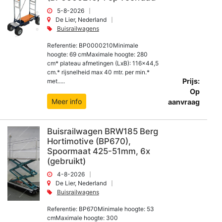
5-8-2026
De Lier, Nederland
Buisrailwagens
Referentie: BP0000210Minimale
hoogte: 69 cmMaximale hoogte: 280
cm* plateau afmetingen (LxB): 116x44,5
cm.* rijsnelheid max 40 mtr. per min.*
Prijs:
met.....
Op
Meer info
aanvraag
Buisrailwagen BRW185 Berg
Hortimotive (BP670),
Spoormaat 425-51mm, 6x
(gebruikt)
4-8-2026
De Lier, Nederland
Buisrailwagens
Referentie: BP670Minimale hoogte: 53
cmMaximale hoogte: 300