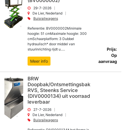
(BV0000002)
29-7-2026
De Lier, Nederland
Buisrailwagens
Referentie: BV0000002Minimale
hoogte: 51 cmMaximale hoogte: 300
cmSchaarplatform: 3 Dubbel
hydraulisch* door middel van
Prijs:
stuurinrichting rijdt u.....
Op
Meer info
aanvraag
BRW
Doopbak/Ontsmettingsbak
RVS, Steenks Service
(DIV0000134) uit voorraad
leverbaar
27-7-2026
De Lier, Nederland
Buisrailwagens
Referentie: DIV0000134* het frame is