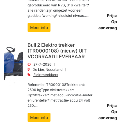
geproduceerd van RVS, 316 kwaliteit*
alle randen zijn omgezet voor een
Prijs:
gladde afwerking* vloeistof niveau.....
Op
Meer info
aanvraag
Bull 2 Elektro trekker
(TR0000108) (nieuw) UIT
VOORRAAD LEVERBAAR
27-7-2026
De Lier, Nederland
Elektrotrekkers
Referentie: TR0000108Trekkracht:
2500 kgType elektrotrekker:
Opzittrekker* met accu-indicatie-meter
en urenteller* met tractie-accu 24 volt
Prijs:
250.....
Op
Meer info
aanvraag