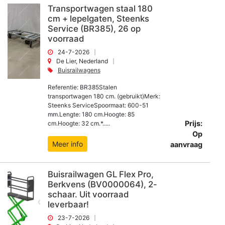
Transportwagen staal 180
cm + lepelgaten, Steenks
Service (BR385), 26 op
voorraad
24-7-2026
De Lier, Nederland
Buisrailwagens
Referentie: BR385Stalen
transportwagen 180 cm. (gebruikt)Merk:
Steenks ServiceSpoormaat: 600-51
mm.Lengte: 180 cm.Hoogte: 85
Prijs:
cm.Hoogte: 32 cm.*.....
Op
Meer info
aanvraag
Buisrailwagen GL Flex Pro,
Berkvens (BV0000064), 2-
schaar. Uit voorraad
leverbaar!
23-7-2026