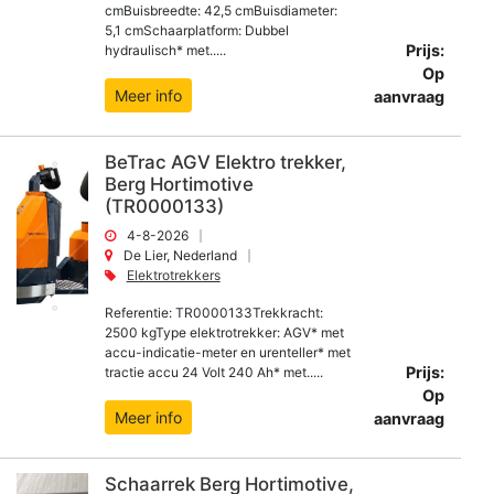
cmBuisbreedte: 42,5 cmBuisdiameter:
5,1 cmSchaarplatform: Dubbel
Prijs:
hydraulisch* met.....
Op
Meer info
aanvraag
BeTrac AGV Elektro trekker,
Berg Hortimotive
(TR0000133)
4-8-2026
De Lier, Nederland
Elektrotrekkers
Referentie: TR0000133Trekkracht:
2500 kgType elektrotrekker: AGV* met
accu-indicatie-meter en urenteller* met
Prijs:
tractie accu 24 Volt 240 Ah* met.....
Op
Meer info
aanvraag
Schaarrek Berg Hortimotive,