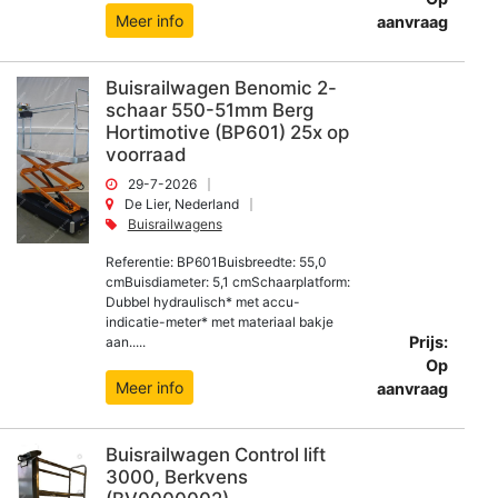
Meer info
aanvraag
Buisrailwagen Benomic 2-
schaar 550-51mm Berg
Hortimotive (BP601) 25x op
voorraad
29-7-2026
De Lier, Nederland
Buisrailwagens
Referentie: BP601Buisbreedte: 55,0
cmBuisdiameter: 5,1 cmSchaarplatform:
Dubbel hydraulisch* met accu-
indicatie-meter* met materiaal bakje
Prijs:
aan.....
Op
Meer info
aanvraag
Buisrailwagen Control lift
3000, Berkvens