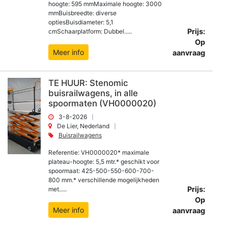
hoogte: 595 mmMaximale hoogte: 3000
mmBuisbreedte: diverse
optiesBuisdiameter: 5,1
Prijs:
cmSchaarplatform: Dubbel.....
Op
Meer info
aanvraag
TE HUUR: Stenomic
buisrailwagens, in alle
spoormaten (VH0000020)
3-8-2026
De Lier, Nederland
Buisrailwagens
Referentie: VH0000020* maximale
plateau-hoogte: 5,5 mtr.* geschikt voor
spoormaat: 425-500-550-600-700-
800 mm.* verschillende mogelijkheden
Prijs:
met.....
Op
Meer info
aanvraag