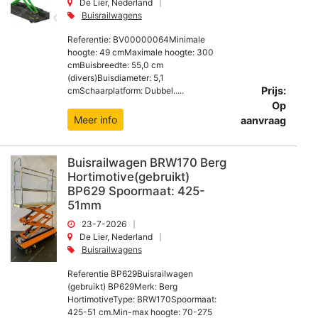
De Lier, Nederland
Buisrailwagens
Referentie: BV00000064Minimale
hoogte: 49 cmMaximale hoogte: 300
cmBuisbreedte: 55,0 cm
(divers)Buisdiameter: 5,1
Prijs:
cmSchaarplatform: Dubbel.....
Op
Meer info
aanvraag
Buisrailwagen BRW170 Berg
Hortimotive(gebruikt)
BP629 Spoormaat: 425-
51mm
23-7-2026
De Lier, Nederland
Buisrailwagens
Referentie BP629Buisrailwagen
(gebruikt) BP629Merk: Berg
HortimotiveType: BRW170Spoormaat:
425-51 cm.Min-max hoogte: 70-275