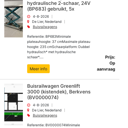
hydraulische 2-schaar, 24V
(BP683) gebruikt, 5x
4-8-2026
De Lier, Nederland
Buisrailwagens
Referentie: BP683Minimale
plateauhoogte: 37 cmMaximale plateau
hoogte: 235 cmSchaarplatform: Dubbel
hydraulisch* met hydraulische
Prijs:
schaar*.....
Op
Meer info
aanvraag
Buisrailwagen Greenlift
3000 (kistendek), Berkvens
(BV0000074)
4-8-2026
De Lier, Nederland
Buisrailwagens
Referentie: BV0000074Minimale