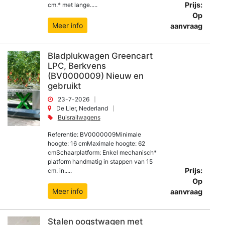
Prijs:
cm.* met lange.....
Op
Meer info
aanvraag
Bladplukwagen Greencart
LPC, Berkvens
(BV0000009) Nieuw en
gebruikt
23-7-2026
De Lier, Nederland
Buisrailwagens
Referentie: BV0000009Minimale
hoogte: 16 cmMaximale hoogte: 62
cmSchaarplatform: Enkel mechanisch*
platform handmatig in stappen van 15
Prijs:
cm. in.....
Op
Meer info
aanvraag
Stalen oogstwagen met