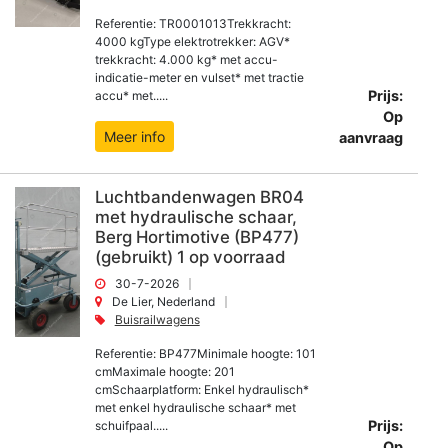
Referentie: TR0001013Trekkracht:
4000 kgType elektrotrekker: AGV*
trekkracht: 4.000 kg* met accu-
indicatie-meter en vulset* met tractie
Prijs:
accu* met.....
Op
Meer info
aanvraag
Luchtbandenwagen BR04
met hydraulische schaar,
Berg Hortimotive (BP477)
(gebruikt) 1 op voorraad
30-7-2026
De Lier, Nederland
Buisrailwagens
Referentie: BP477Minimale hoogte: 101
cmMaximale hoogte: 201
cmSchaarplatform: Enkel hydraulisch*
met enkel hydraulische schaar* met
Prijs:
schuifpaal.....
Op