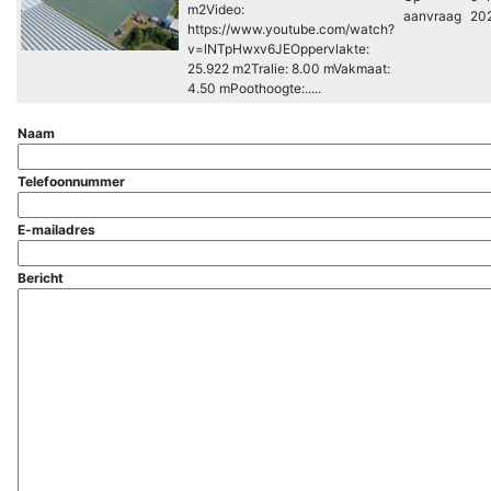
m2Video:
aanvraag
20
https://www.youtube.com/watch?
v=lNTpHwxv6JEOppervlakte:
25.922 m2Tralie: 8.00 mVakmaat:
4.50 mPoothoogte:.....
Naam
Telefoonnummer
E-mailadres
Bericht