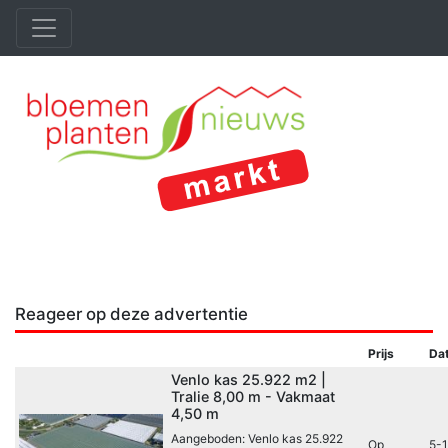
Reageer op deze advertentie
Prijs
Da
Venlo kas 25.922 m2 |
Tralie 8,00 m - Vakmaat
4,50 m
Aangeboden: Venlo kas 25.922
Op
5-1