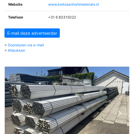
Website
www.kerklaanhortimaterials.nl
Telefoon
+31 6 83315022
E-mail deze adverteerder
>
Doorsturen via e-mail
>
Afdrukken
vorige
volgend