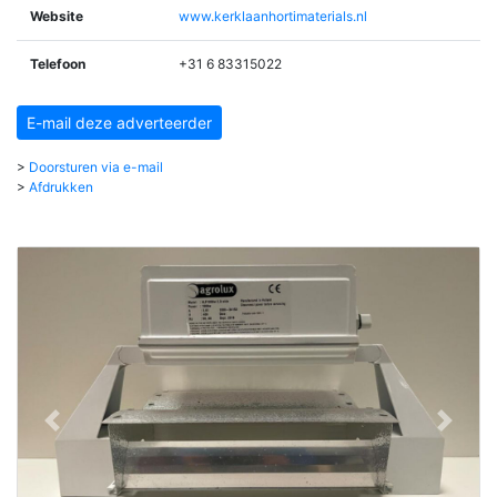
Website
www.kerklaanhortimaterials.nl
Telefoon
+31 6 83315022
E-mail deze adverteerder
>
Doorsturen via e-mail
>
Afdrukken
vorige
volgend