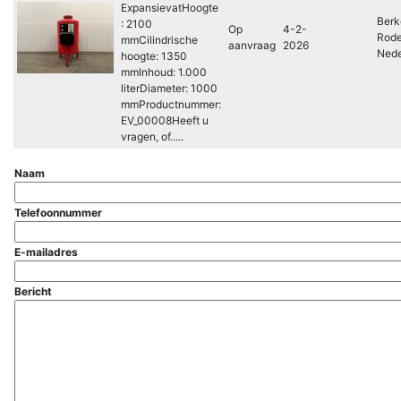
ExpansievatHoogte
Berk
: 2100
Op
4-2-
Rode
mmCilindrische
aanvraag
2026
Nede
hoogte: 1350
mmInhoud: 1.000
literDiameter: 1000
mmProductnummer:
EV_00008Heeft u
vragen, of.....
Naam
Telefoonnummer
E-mailadres
Bericht