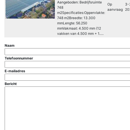
Aangeboden: Bedrijfsruimte
Op
3-
748
aanvraag
20
m2Specificaties:Oppervlakte:
748 m2Breedte: 13.300
mmLengte: 56.250
mmVakmaat: 4.500 mm (12
vakken van 4.500 mm + 1.....
Naam
Telefoonnummer
E-mailadres
Bericht