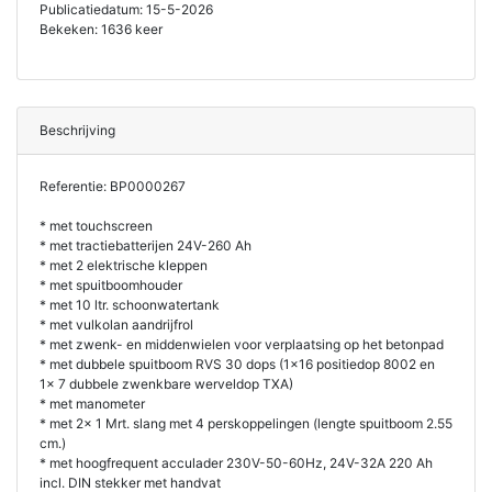
Publicatiedatum: 15-5-2026
Bekeken: 1636 keer
Beschrijving
Referentie: BP0000267
* met touchscreen
* met tractiebatterijen 24V-260 Ah
* met 2 elektrische kleppen
* met spuitboomhouder
* met 10 ltr. schoonwatertank
* met vulkolan aandrijfrol
* met zwenk- en middenwielen voor verplaatsing op het betonpad
* met dubbele spuitboom RVS 30 dops (1x16 positiedop 8002 en
1x 7 dubbele zwenkbare werveldop TXA)
* met manometer
* met 2x 1 Mrt. slang met 4 perskoppelingen (lengte spuitboom 2.55
cm.)
* met hoogfrequent acculader 230V-50-60Hz, 24V-32A 220 Ah
incl. DIN stekker met handvat