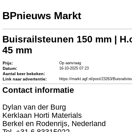
BPnieuws Markt
Buisrailsteunen 150 mm | H.o
45 mm
Prijs:
Op aanvraag
Datum:
16-10-2025 07:23
Aantal keer bekeken:
Link naar advertentie:
https://markt.agf.nl/post/23263/Buisrai
Contact informatie
Dylan van der Burg
Kerklaan Horti Materials
Berkel en Rodenrijs, Nederland
Tel. +31 6 83315022